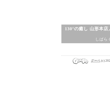
130°の癒し 山形本
しばら
グーペ
(c) 20