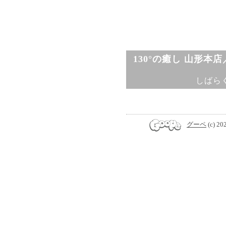
130°の癒し 山形本
しばら
グーペ
(c) 20