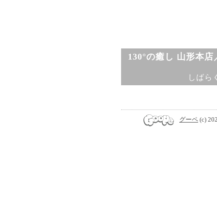
130°の癒し 山形本
しばら
グーペ
(c) 20