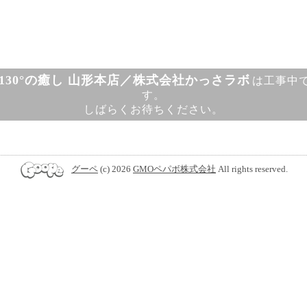
130°の癒し 山形本店／株式会社かっさラボ
は工事中
す。
しばらくお待ちください。
グーペ
(c) 2026
GMOペパボ株式会社
All rights reserved.