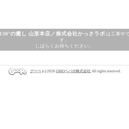
130°の癒し 山形本店／株式会社かっさラボ
は工事中
す。
しばらくお待ちください。
グーペ
(c) 2026
GMOペパボ株式会社
All rights reserved.