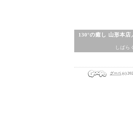
130°の癒し 山形本
しばら
グーペ
(c) 20