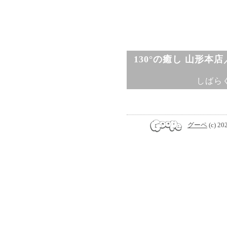
130°の癒し 山形本
しばら
グーペ
(c) 20