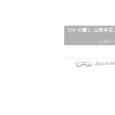
130°の癒し 山形本
しばら
グーペ
(c) 20