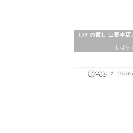
130°の癒し 山形本
しばら
グーペ
(c) 20