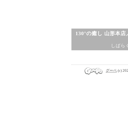
130°の癒し 山形本
しばら
グーペ
(c) 20