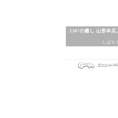
130°の癒し 山形本
しばら
グーペ
(c) 20