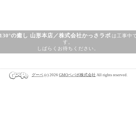
130°の癒し 山形本店／株式会社かっさラボ
は工事中
す。
しばらくお待ちください。
グーペ
(c) 2026
GMOペパボ株式会社
All rights reserved.