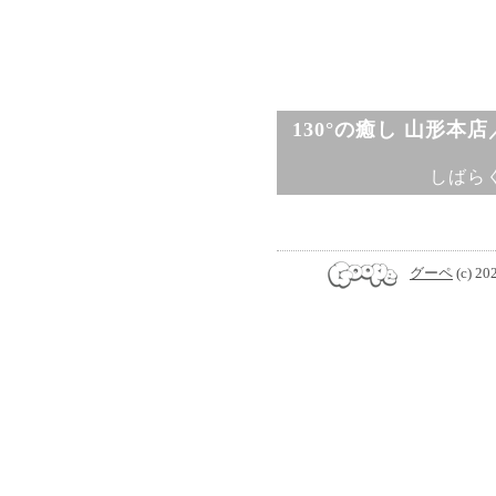
130°の癒し 山形本
しばら
グーペ
(c) 20