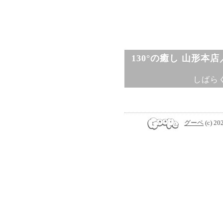
130°の癒し 山形本
しばら
グーペ
(c) 20