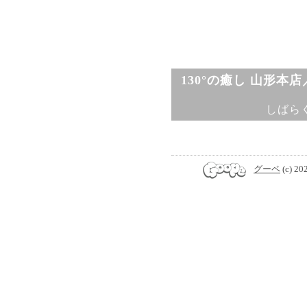
130°の癒し 山形本
しばら
グーペ
(c) 20