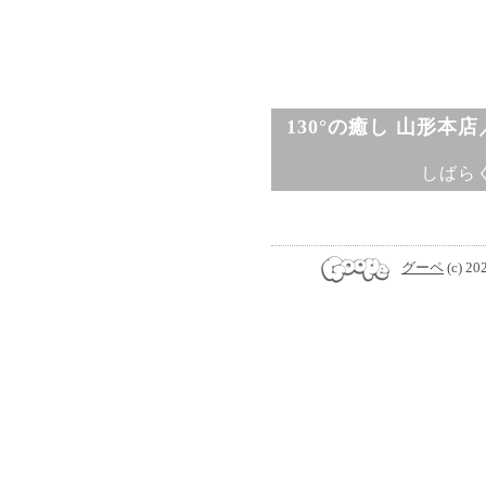
130°の癒し 山形本
しばら
グーペ
(c) 20