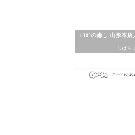
130°の癒し 山形本
しばら
グーペ
(c) 20