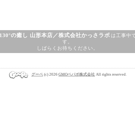
130°の癒し 山形本店／株式会社かっさラボ
は工事中
す。
しばらくお待ちください。
グーペ
(c) 2026
GMOペパボ株式会社
All rights reserved.