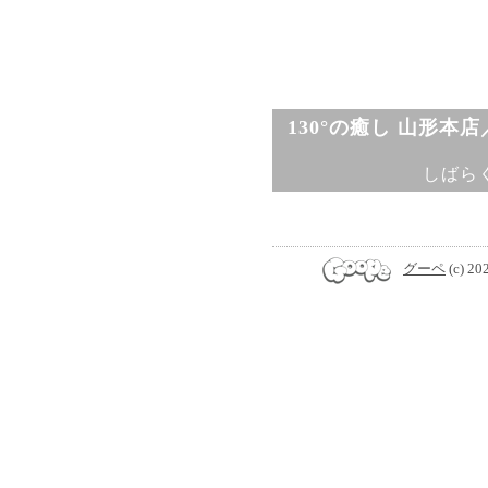
130°の癒し 山形本
しばら
グーペ
(c) 20