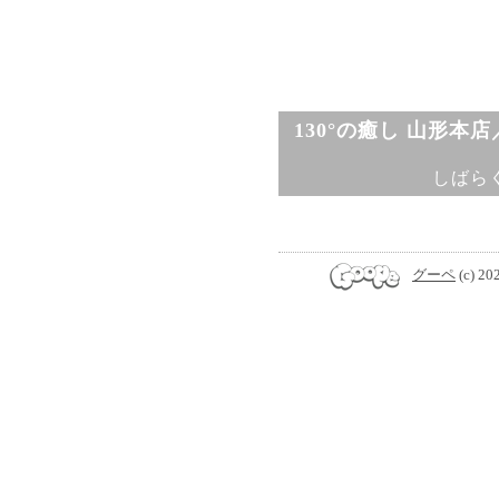
130°の癒し 山形本
しばら
グーペ
(c) 20