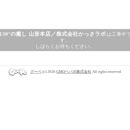
130°の癒し 山形本店／株式会社かっさラボ
は工事中
す。
しばらくお待ちください。
グーペ
(c) 2026
GMOペパボ株式会社
All rights reserved.