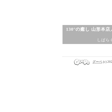
130°の癒し 山形本
しばら
グーペ
(c) 20