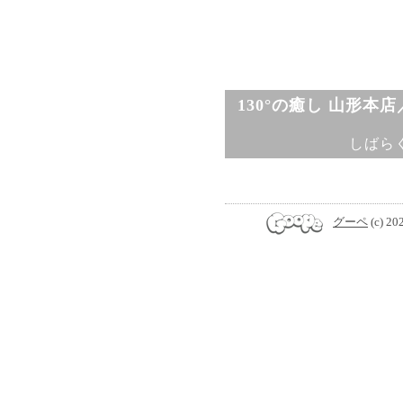
130°の癒し 山形本
しばら
グーペ
(c) 20