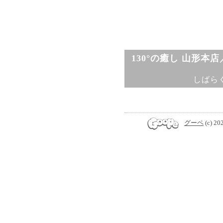
130°の癒し 山形本
しばら
グーペ
(c) 20