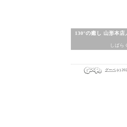
130°の癒し 山形本
しばら
グーペ
(c) 20