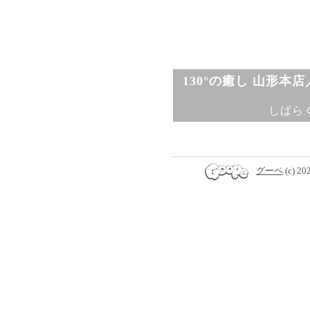
130°の癒し 山形本
しばら
グーペ
(c) 20