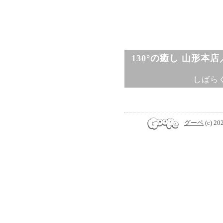
130°の癒し 山形本
しばら
グーペ
(c) 20