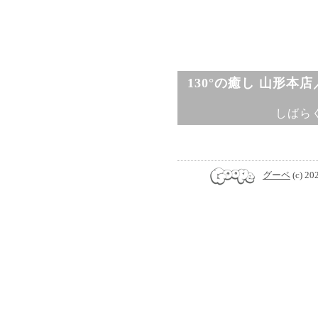
130°の癒し 山形本
しばら
グーペ
(c) 20