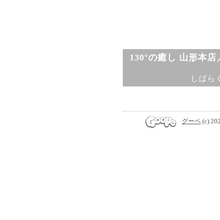
130°の癒し 山形本
しばら
グーペ
(c) 20