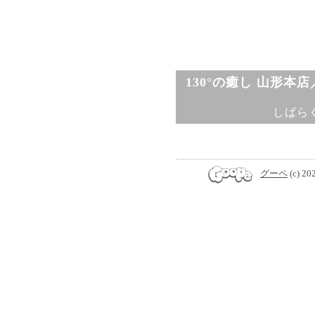
130°の癒し 山形本
しばら
グーペ
(c) 20