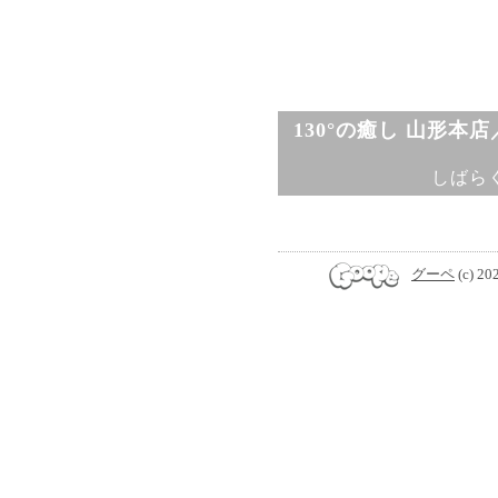
130°の癒し 山形本
しばら
グーペ
(c) 20