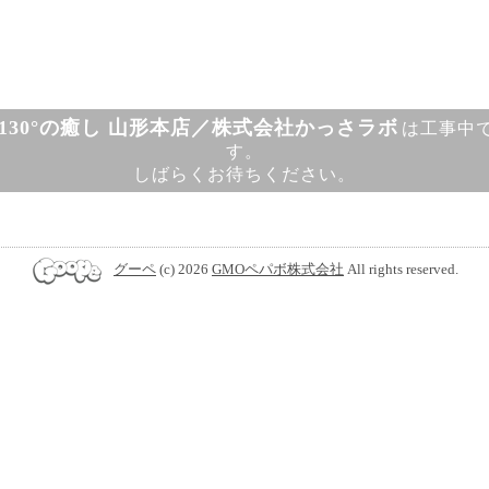
130°の癒し 山形本店／株式会社かっさラボ
は工事中
す。
しばらくお待ちください。
グーペ
(c) 2026
GMOペパボ株式会社
All rights reserved.