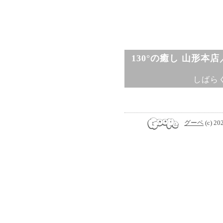
130°の癒し 山形本
しばら
グーペ
(c) 20