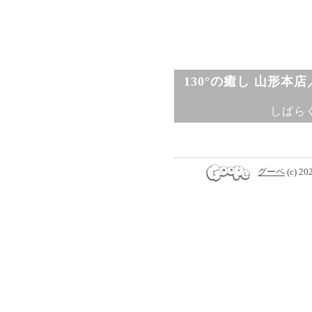
130°の癒し 山形本
しばら
グーペ
(c) 20