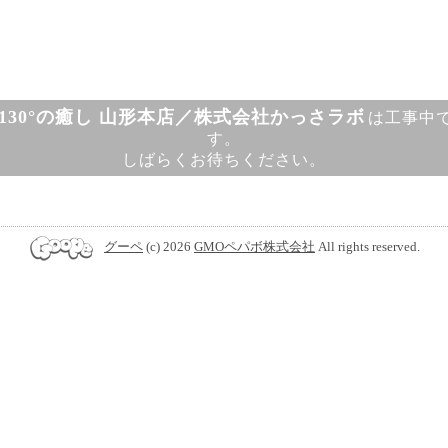
130°の癒し 山形本店／株式会社かっさラボ
は工事中
す。
しばらくお待ちください。
グーペ
(c) 2026
GMOペパボ株式会社
All rights reserved.