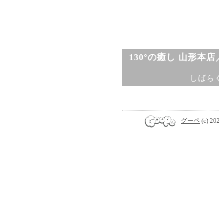
130°の癒し 山形本
しばら
グーペ
(c) 20