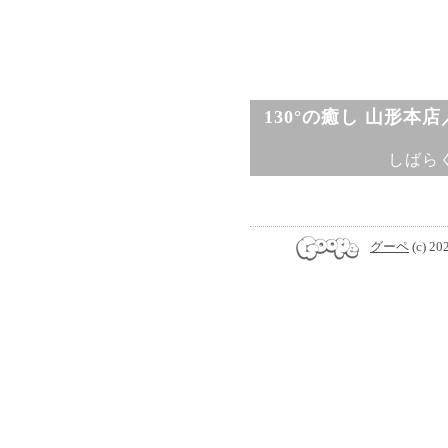
130°の癒し 山形本
しばら
グーペ
(c) 20