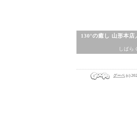
130°の癒し 山形本
しばら
グーペ
(c) 20