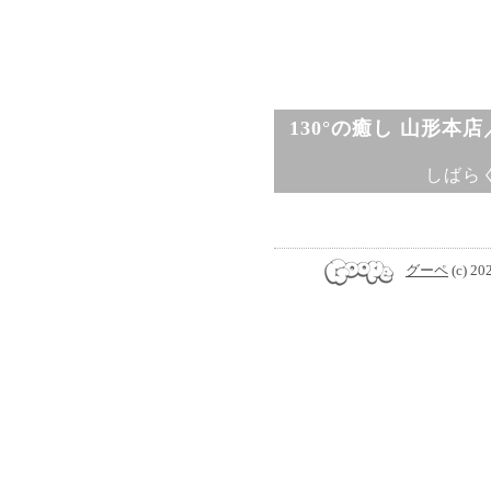
130°の癒し 山形本
しばら
グーペ
(c) 20