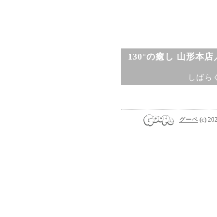
130°の癒し 山形本
しばら
グーペ
(c) 20