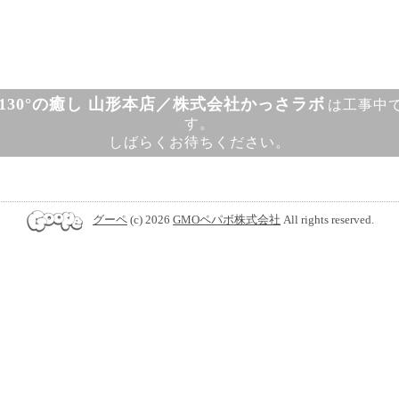
130°の癒し 山形本店／株式会社かっさラボ
は工事中
す。
しばらくお待ちください。
グーペ
(c) 2026
GMOペパボ株式会社
All rights reserved.