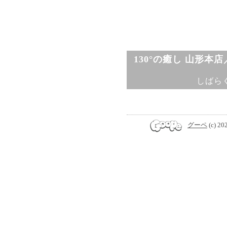
130°の癒し 山形本
しばら
グーペ
(c) 20