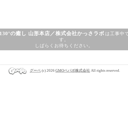
130°の癒し 山形本店／株式会社かっさラボ
は工事中
す。
しばらくお待ちください。
グーペ
(c) 2026
GMOペパボ株式会社
All rights reserved.