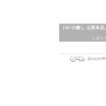
130°の癒し 山形本
しばら
グーペ
(c) 20