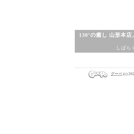
130°の癒し 山形本
しばら
グーペ
(c) 20