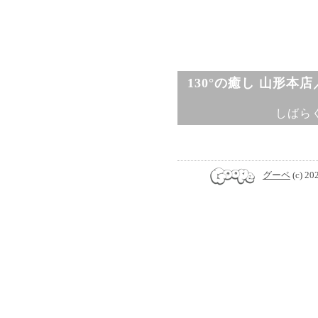
130°の癒し 山形本
しばら
グーペ
(c) 20