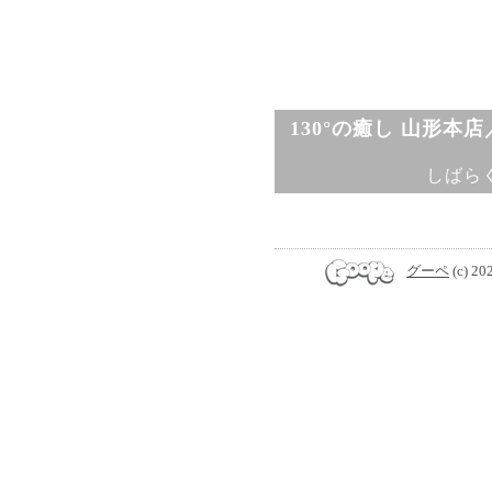
130°の癒し 山形本
しばら
グーペ
(c) 20