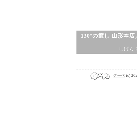
130°の癒し 山形本
しばら
グーペ
(c) 20