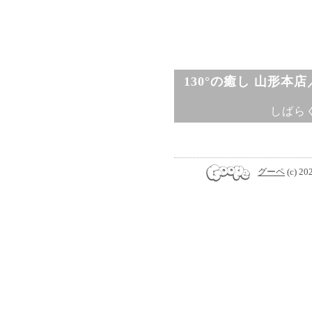
130°の癒し 山形本
しばら
グーペ
(c) 20