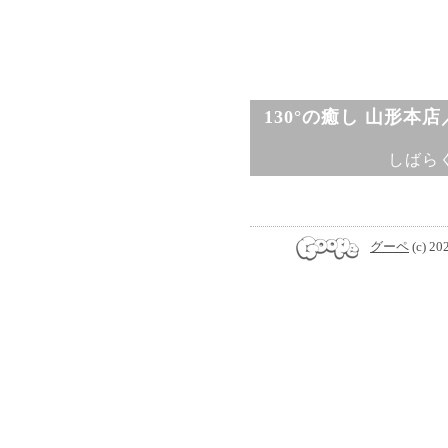
130°の癒し 山形本
しばら
グーペ
(c) 20